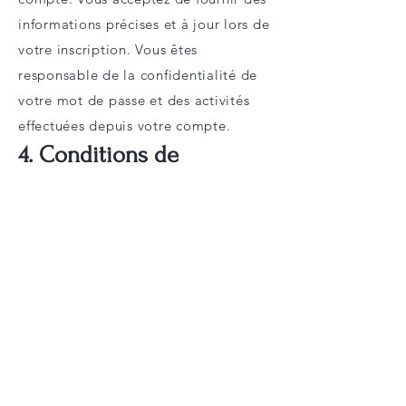
informations précises et à jour lors de
votre inscription. Vous êtes
responsable de la confidentialité de
votre mot de passe et des activités
effectuées depuis votre compte.
4. Conditions de
Paiement
Nos cours, séances de coaching et
autres services sont payants. Les prix
sont indiqués en [monnaie] et peuvent
être modifiés à tout moment sans
préavis. Le paiement s’effectue via
des processeurs de paiement tiers
comme PayPal et Stripe. Vous
acceptez de payer tous les frais liés