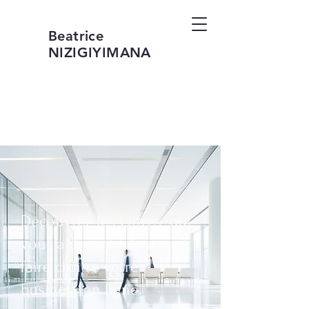
Beatrice
NIZIGIYIMANA
Découvrez les Offres qui
vous aideront à lancer et
faire croître votre
business en ligne.