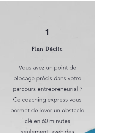
1
Plan Déclic
Vous avez un point de
blocage précis dans votre
parcours entrepreneurial ?
Ce coaching express vous
permet de lever un obstacle
clé en 60 minutes
seulement, avec des